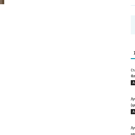
Ст
Фл
А
Лу
(ц
А
Лу
це