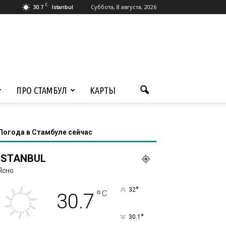
C
30.7
Суббота, 8 августа, 2026
Istanbul
ПРО СТАМБУЛ
КАРТЫ
Погода в Стамбуле сейчас
ISTANBUL
Ясно
°
32
°
C
30.7
°
30.1