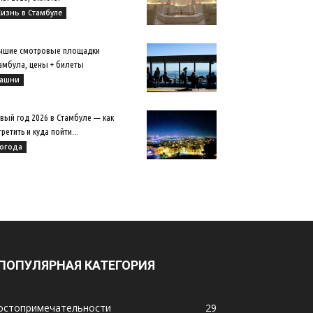
изнь в Стамбуле
чшие смотровые площадки
амбула, цены + билеты
ашни
вый год 2026 в Стамбуле — как
третить и куда пойти...
огода
ПОПУЛЯРНАЯ КАТЕГОРИЯ
остопримечательности
29