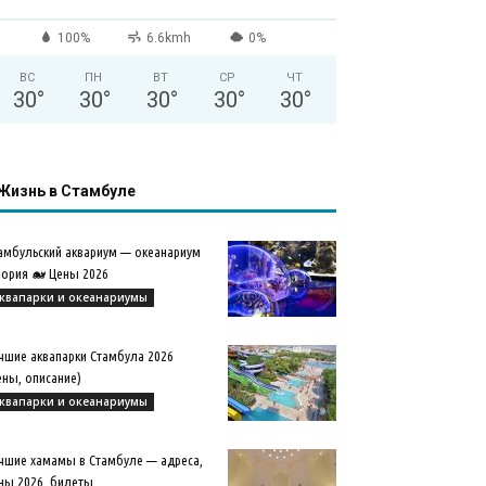
100%
6.6kmh
0%
ВС
ПН
ВТ
СР
ЧТ
30
°
30
°
30
°
30
°
30
°
Жизнь в Стамбуле
амбульский аквариум — океанариум
ория 🐋 Цены 2026
квапарки и океанариумы
чшие аквапарки Стамбула 2026
ены, описание)
квапарки и океанариумы
чшие хамамы в Стамбуле — адреса,
ны 2026, билеты