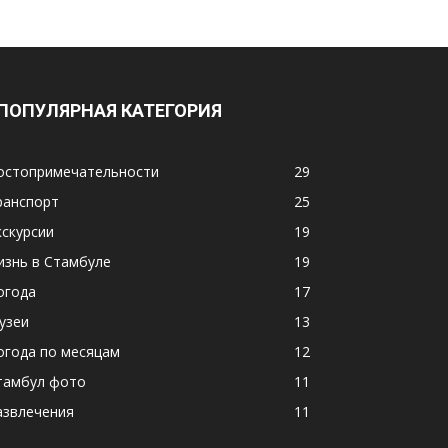
ПОПУЛЯРНАЯ КАТЕГОРИЯ
остопримечательности
29
ранспорт
25
кскурсии
19
изнь в Стамбуле
19
огода
17
узеи
13
огода по месяцам
12
тамбул фото
11
азвлечения
11