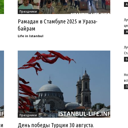
А
Праздники
Рамадан в Стамбуле 2025 и Ураза-
Лу
це
байрам
Ж
Life in Istanbul
Лу
Ст
Б
Но
вс
П
Праздники
ти
День победы Турции 30 августа.