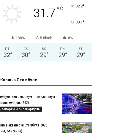
°
32.2
°
C
31.7
°
30.1
100%
5.8kmh
0%
ПТ
СБ
ВС
ПН
ВТ
32
°
30
°
29
°
29
°
29
°
Жизнь в Стамбуле
амбульский аквариум — океанариум
ория 🐋 Цены 2026
квапарки и океанариумы
чшие аквапарки Стамбула 2026
ены, описание)