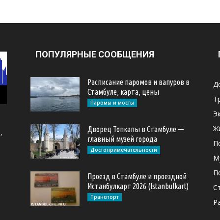
ПОПУЛЯРНЫЕ СООБЩЕНИЯ
Расписание паромов и вапуров в
Д
Стамбуле, карта, цены
Т
Паромы и мосты
Э
Ж
Дворец Топкапы в Стамбуле —
,
главный музей города
П
Достопримечательности
М
П
Проезд в Стамбуле и проездной
Истанбулкарт 2026 (Istanbulkart)
С
Транспорт
Р