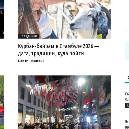
Праздники
Курбан-байрам в Стамбуле 2026 —
дата, традиции, куда пойти
Life in Istanbul
Ст
Фл
А
Лу
(ц