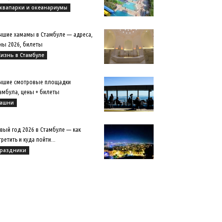
квапарки и океанариумы
чшие хамамы в Стамбуле — адреса,
ны 2026, билеты
изнь в Стамбуле
чшие смотровые площадки
амбула, цены + билеты
ашни
вый год 2026 в Стамбуле — как
третить и куда пойти...
раздники