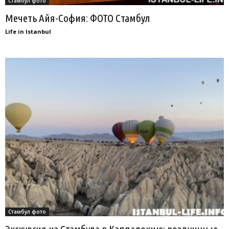
Стамбул фото
Мечеть Айя-София: ФОТО Стамбул
Life in Istanbul
Стамбул фото
Экскурсия из Стамбула в Каппадокию: воздушные