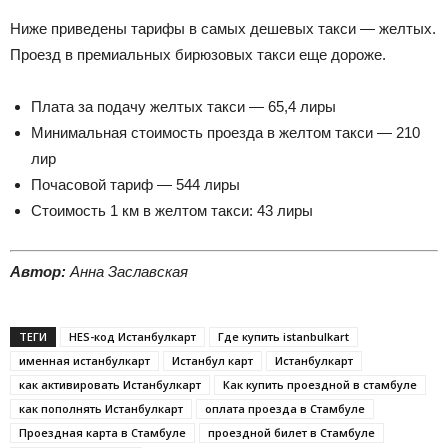
Ниже приведены тарифы в самых дешевых такси — желтых.
Проезд в премиальных бирюзовых такси еще дороже.
Плата за подачу желтых такси — 65,4 лиры
Минимальная стоимость проезда в желтом такси — 210
лир
Почасовой тариф — 544 лиры
Стоимость 1 км в желтом такси: 43 лиры
Автор:
Анна Заславская
ТЕГИ
HES-код Истанбулкарт
Где купить istanbulkart
именная истанбулкарт
Истанбул карт
Истанбулкарт
как активировать Истанбулкарт
Как купить проездной в стамбуле
как пополнять Истанбулкарт
оплата проезда в Стамбуле
Проездная карта в Стамбуле
проездной билет в Стамбуле