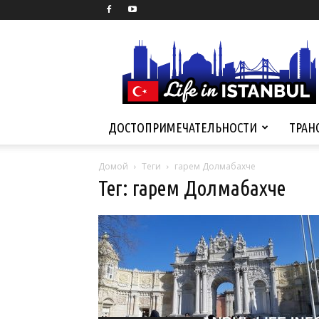
Life
in
Istanbul
ДОСТОПРИМЕЧАТЕЛЬНОСТИ
ТРАН
Домой
Теги
гарем Долмабахче
Тег: гарем Долмабахче