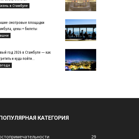
изнь в Стамбуле
чшие смотровые площадки
амбула, цены + билеты
ашни
вый год 2026 в Стамбуле — как
третить и куда пойти...
огода
ПОПУЛЯРНАЯ КАТЕГОРИЯ
остопримечательности
29