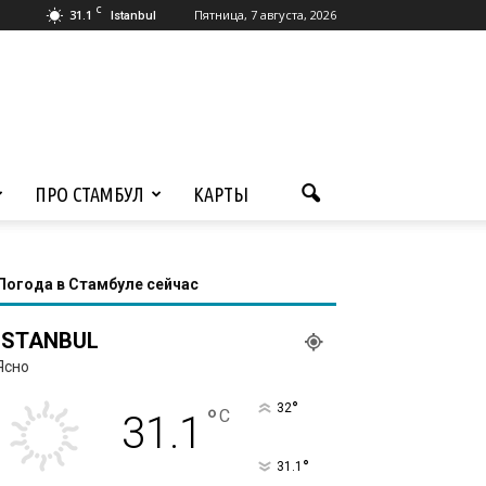
C
31.1
Пятница, 7 августа, 2026
Istanbul
ПРО СТАМБУЛ
КАРТЫ
Погода в Стамбуле сейчас
ISTANBUL
Ясно
°
32
°
C
31.1
°
31.1