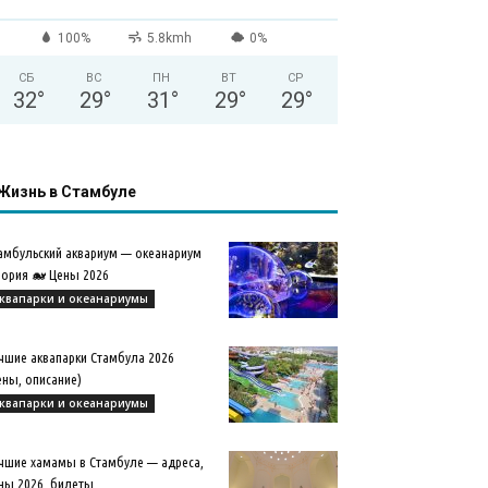
100%
5.8kmh
0%
СБ
ВС
ПН
ВТ
СР
32
°
29
°
31
°
29
°
29
°
Жизнь в Стамбуле
амбульский аквариум — океанариум
ория 🐋 Цены 2026
квапарки и океанариумы
чшие аквапарки Стамбула 2026
ены, описание)
квапарки и океанариумы
чшие хамамы в Стамбуле — адреса,
ны 2026, билеты