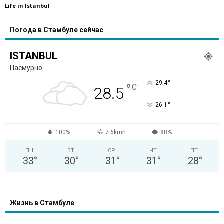
Life in Istanbul
Погода в Стамбуле сейчас
ISTANBUL
Пасмурно
°
29.4
°
C
28.5
°
26.1
100%
7.6kmh
88%
ПН
ВТ
СР
ЧТ
ПТ
33
°
30
°
31
°
31
°
28
°
Жизнь в Стамбуле