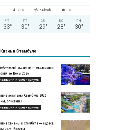
75%
7.6kmh
0%
ЧТ
ПТ
СБ
ВС
ПН
33
°
30
°
29
°
28
°
30
°
Жизнь в Стамбуле
амбульский аквариум — океанариум
ория 🐋 Цены 2026
квапарки и океанариумы
чшие аквапарки Стамбула 2026
ены, описание)
квапарки и океанариумы
чшие хамамы в Стамбуле — адреса,
ны 2026, билеты