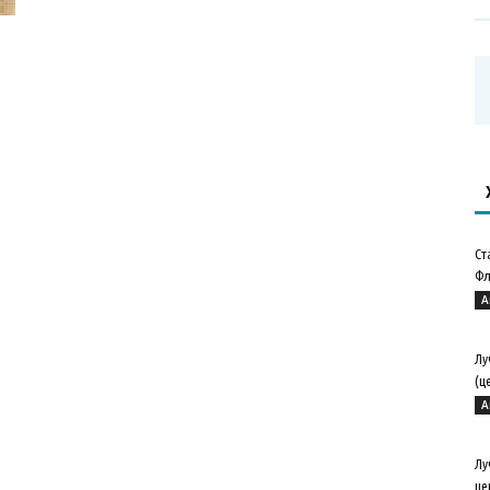
Ст
Фл
А
Лу
(ц
А
Лу
це