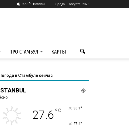
C
27.6
Среда, 5 августа, 2026
Istanbul
ПРО СТАМБУЛ
КАРТЫ
Погода в Стамбуле сейчас
ISTANBUL
Ясно
°
30.1
°
C
27.6
°
27.4