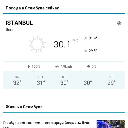
Погода в Стамбуле сейчас
ISTANBUL
Ясно
°
31.4
°
C
30.1
°
29.5
100%
4.9kmh
0%
ВС
ПН
ВТ
СР
ЧТ
32
°
31
°
30
°
30
°
29
°
Жизнь в Стамбуле
Стамбульский аквариум — океанариум Флория 🐋 Цены