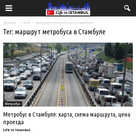
Домой
Теги
маршрут метробуса в Стамбуле
Тег: маршрут метробуса в Стамбуле
Метробус
Метробус в Стамбуле: карта, схема маршрута, цена
проезда
Life in Istanbul