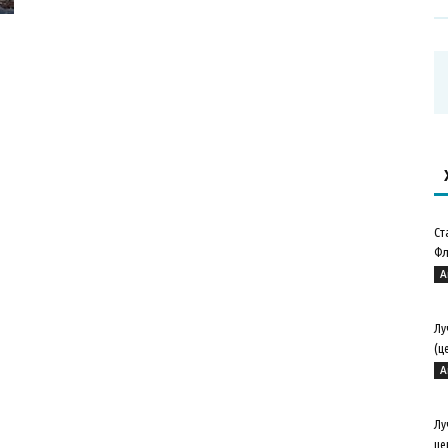
Ст
Фл
А
Лу
(ц
А
Лу
це