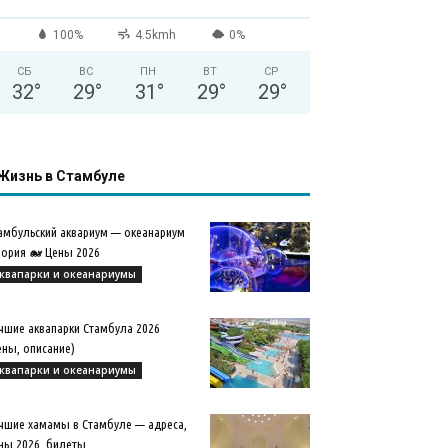
100%
4.5kmh
0%
СБ
ВС
ПН
ВТ
СР
32
°
29
°
31
°
29
°
29
°
Жизнь в Стамбуле
амбульский аквариум — океанариум
ория 🐋 Цены 2026
квапарки и океанариумы
чшие аквапарки Стамбула 2026
ены, описание)
квапарки и океанариумы
чшие хамамы в Стамбуле — адреса,
ны 2026, билеты