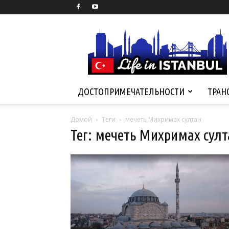
Life
in
Istanbul
ДОСТОПРИМЕЧАТЕЛЬНОСТИ
ТРАН
Домой
Теги
мечеть Михримах султан
Тег: мечеть Михримах султ