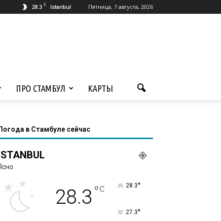
C
28.3
Пятница, 7 августа, 2026
Istanbul
ПРО СТАМБУЛ
КАРТЫ
Погода в Стамбуле сейчас
ISTANBUL
Ясно
°
28.3
°
C
28.3
°
27.3