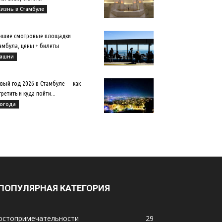
изнь в Стамбуле
чшие смотровые площадки
амбула, цены + билеты
ашни
вый год 2026 в Стамбуле — как
третить и куда пойти...
огода
ПОПУЛЯРНАЯ КАТЕГОРИЯ
остопримечательности
29