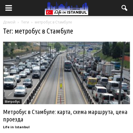
Домой
Теги
метробус в Стамбуле
Тег: метробус в Стамбуле
Метробус
Метробус в Стамбуле: карта, схема маршрута, цена
проезда
Life in Istanbul