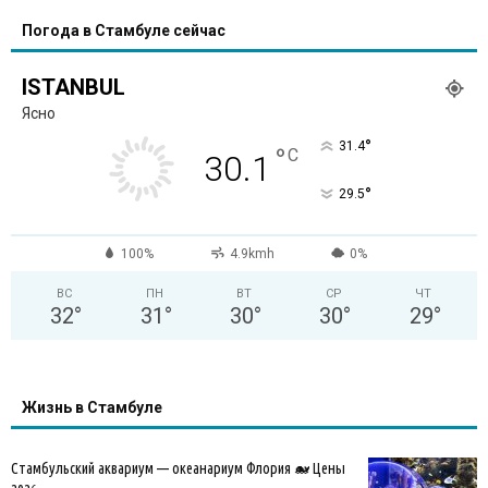
Погода в Стамбуле сейчас
ISTANBUL
Ясно
°
31.4
°
C
30.1
°
29.5
100%
4.9kmh
0%
ВС
ПН
ВТ
СР
ЧТ
32
°
31
°
30
°
30
°
29
°
Жизнь в Стамбуле
Стамбульский аквариум — океанариум Флория 🐋 Цены