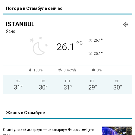
Погода в Стамбуле сейчас
ISTANBUL
Ясно
°
26.1
°
C
26.1
°
25.1
100%
3.4kmh
0%
СБ
ВС
ПН
ВТ
СР
31
°
30
°
31
°
29
°
30
°
Жизнь в Стамбуле
Стамбульский аквариум — океанариум Флория 🐋 Цены