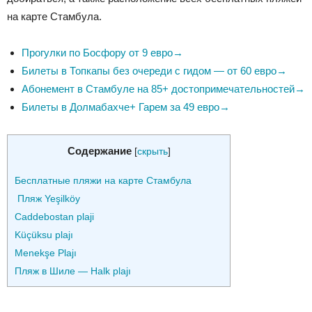
на карте Стамбула.
Прогулки по Босфору от 9 евро→
Билеты в Топкапы без очереди с гидом — от 60 евро→
Абонемент в Стамбуле на 85+ достопримечательностей→
Билеты в Долмабахче+ Гарем за 49 евро→
Содержание
[
скрыть
]
Бесплатные пляжи на карте Стамбула
Пляж Yeşilköy
Caddebostan plaji
Küçüksu plajı
Menekşe Plajı
Пляж в Шиле — Halk plajı