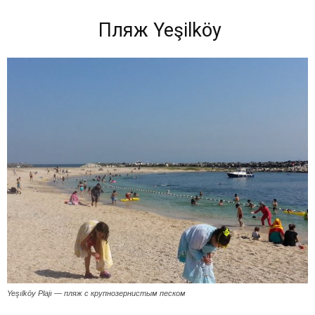
Пляж Yeşilköy
Yeşılköy Plajı — пляж с крупнозернистым песком