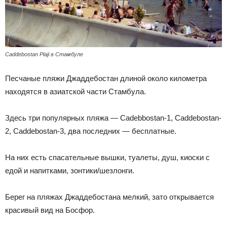
Caddebostan Plaji в Стамбуле
Песчаные пляжи Джаддебостан длиной около километра
находятся в азиатской части Стамбула.
Здесь три популярных пляжа — Cadebbostan-1, Caddebostan-
2, Caddebostan-3, два последних — бесплатные.
На них есть спасательные вышки, туалеты, душ, киоски с
едой и напитками, зонтики/шезлонги.
Берег на пляжах Джаддебостана мелкий, зато открывается
красивый вид на Босфор.