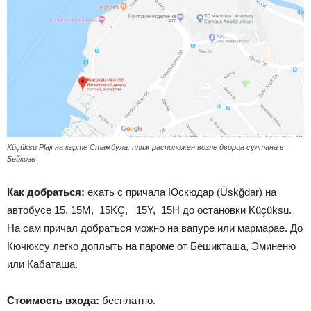
Küçüksu Plajı на карте Стамбула: пляж расположен возле дворца султана в
Бейкозе
Как добраться:
ехать с причала Юскюдар (Üskğdar) на
автобусе 15, 15M, 15KÇ, 15Y, 15H до остановки Küçüksu.
На сам причал добраться можно на вапуре или мармарае. До
Кючюксу легко доплыть на пароме от Бешикташа, Эминеню
или Кабаташа.
Стоимость входа:
бесплатно.