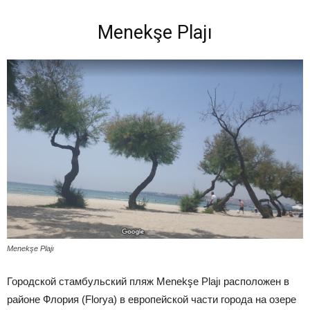
Menekşe Plajı
Menekşe Plajı
Городской с
тамбульский пляж Menekşe Plajı расположен в
районе Флория (Florya) в европейской части города на озере