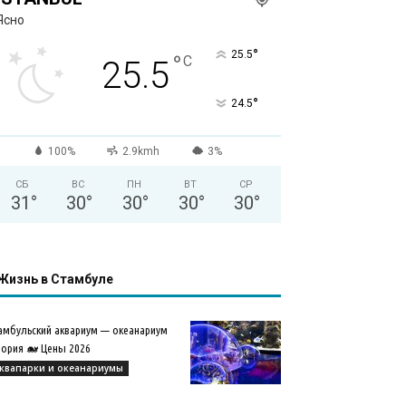
Ясно
°
25.5
°
C
25.5
°
24.5
100%
2.9kmh
3%
СБ
ВС
ПН
ВТ
СР
31
°
30
°
30
°
30
°
30
°
Жизнь в Стамбуле
амбульский аквариум — океанариум
ория 🐋 Цены 2026
квапарки и океанариумы