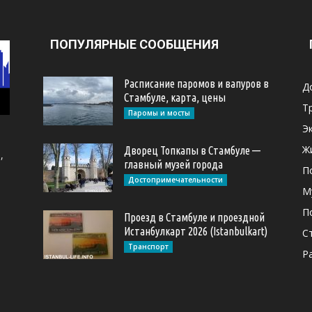
ПОПУЛЯРНЫЕ СООБЩЕНИЯ
Расписание паромов и вапуров в
Д
Стамбуле, карта, цены
Т
Паромы и мосты
Э
Ж
Дворец Топкапы в Стамбуле —
,
главный музей города
П
Достопримечательности
М
П
Проезд в Стамбуле и проездной
Истанбулкарт 2026 (Istanbulkart)
С
Транспорт
Р