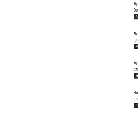
Лу
(ц
А
Лу
це
Ж
Лу
Ст
Д
Но
вс
П