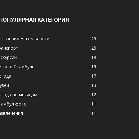
ПОПУЛЯРНАЯ КАТЕГОРИЯ
остопримечательности
29
ранспорт
25
кскурсии
19
изнь в Стамбуле
19
огода
17
узеи
13
огода по месяцам
12
тамбул фото
11
азвлечения
11