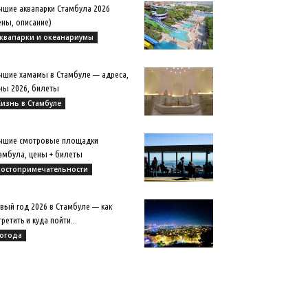
чшие аквапарки Стамбула 2026
ены, описание)
квапарки и океанариумы
чшие хамамы в Стамбуле — адреса,
ны 2026, билеты
изнь в Стамбуле
чшие смотровые площадки
амбула, цены + билеты
остопримечательности
вый год 2026 в Стамбуле — как
третить и куда пойти...
огода