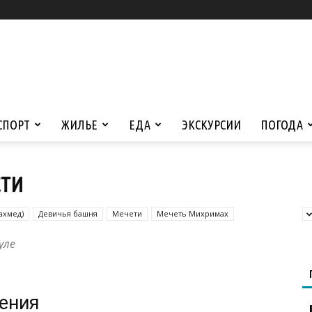
СПОРТ
ЖИЛЬЕ
ЕДА
ЭКСКУРСИИ
ПОГОДА
СТИ
ахмед)
Девичья башня
Мечети
Мечеть Михримах
уле
жения