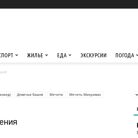
СПОРТ
ЖИЛЬЕ
ЕДА
ЭКСКУРСИИ
ПОГОДА
ашня
ахмед)
Девичья башня
Мечети
Мечеть Михримах
жения