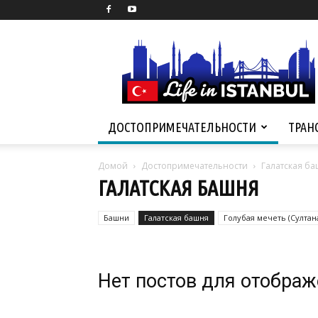
Life
in
Istanbul
ДОСТОПРИМЕЧАТЕЛЬНОСТИ
ТРАН
Домой
Достопримечательности
Галатская б
ГАЛАТСКАЯ БАШНЯ
Башни
Галатская башня
Голубая мечеть (Султан
Мечеть Ортакей
Нет постов для отобра