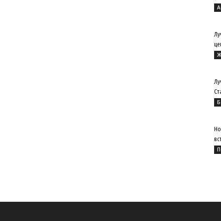
А
Лу
це
Ж
Лу
Ст
Б
Но
вс
П