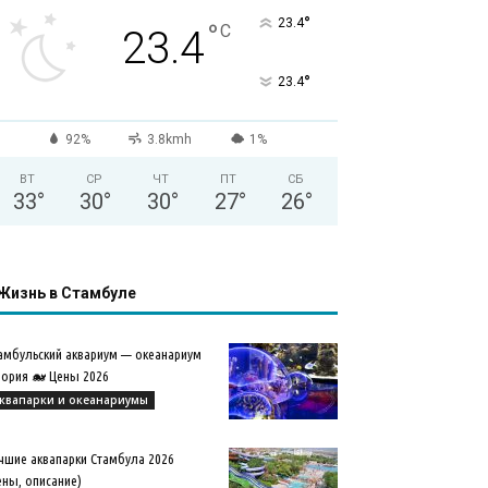
°
23.4
°
C
23.4
°
23.4
92%
3.8kmh
1%
ВТ
СР
ЧТ
ПТ
СБ
33
°
30
°
30
°
27
°
26
°
Жизнь в Стамбуле
амбульский аквариум — океанариум
ория 🐋 Цены 2026
квапарки и океанариумы
чшие аквапарки Стамбула 2026
ены, описание)