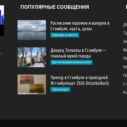
ПОПУЛЯРНЫЕ СООБЩЕНИЯ
Расписание паромов и вапуров в
Д
Стамбуле, карта, цены
Т
Паромы и мосты
Э
Ж
Дворец Топкапы в Стамбуле —
,
главный музей города
П
Достопримечательности
М
П
Проезд в Стамбуле и проездной
Истанбулкарт 2026 (Istanbulkart)
С
Транспорт
Р