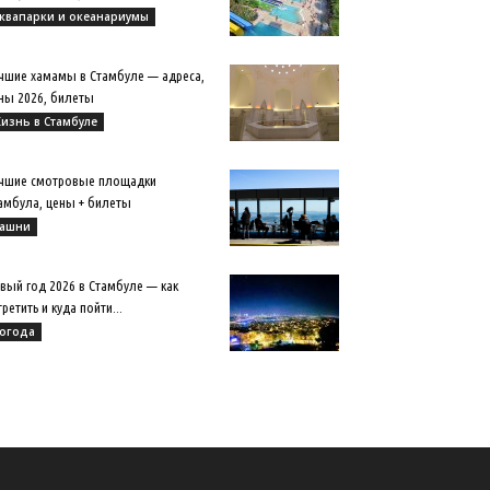
квапарки и океанариумы
чшие хамамы в Стамбуле — адреса,
ны 2026, билеты
изнь в Стамбуле
чшие смотровые площадки
амбула, цены + билеты
ашни
вый год 2026 в Стамбуле — как
третить и куда пойти...
огода