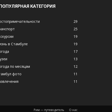
ПОПУЛЯРНАЯ КАТЕГОРИЯ
остопримечательности
29
ранспорт
25
кскурсии
19
изнь в Стамбуле
19
огода
17
узеи
13
огода по месяцам
12
тамбул фото
11
азвлечения
11
Рим — путеводитель
О нас