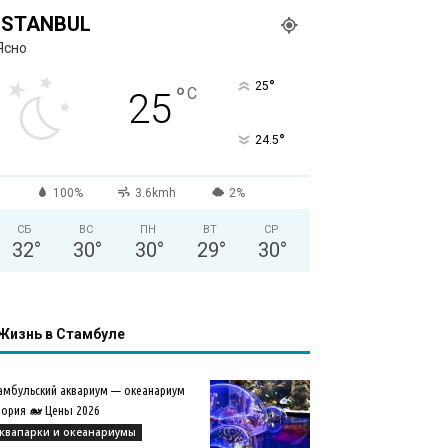
ISTANBUL
Ясно
°
25
°
C
25
°
24.5
100%
3.6kmh
2%
СБ
ВС
ПН
ВТ
СР
32
°
30
°
30
°
29
°
30
°
Жизнь в Стамбуле
амбульский аквариум — океанариум
ория 🐋 Цены 2026
квапарки и океанариумы