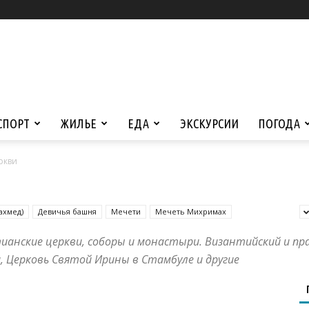
СПОРТ
ЖИЛЬЕ
ЕДА
ЭКСКУРСИИ
ПОГОДА
ркви
ахмед)
Девичья башня
Мечети
Мечеть Михримах
ианские церкви, соборы и монастыри. Византийский и п
 Церковь Святой Ирины в Стамбуле и другие