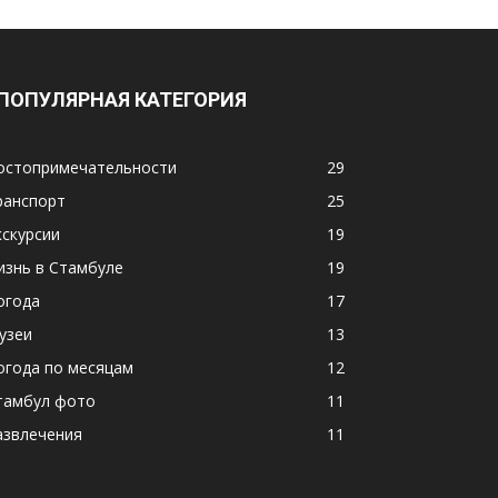
ПОПУЛЯРНАЯ КАТЕГОРИЯ
остопримечательности
29
ранспорт
25
кскурсии
19
изнь в Стамбуле
19
огода
17
узеи
13
огода по месяцам
12
тамбул фото
11
азвлечения
11