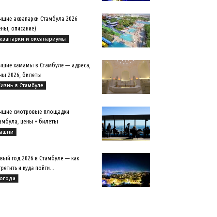
чшие аквапарки Стамбула 2026
ены, описание)
квапарки и океанариумы
чшие хамамы в Стамбуле — адреса,
ны 2026, билеты
изнь в Стамбуле
чшие смотровые площадки
амбула, цены + билеты
ашни
вый год 2026 в Стамбуле — как
третить и куда пойти...
огода