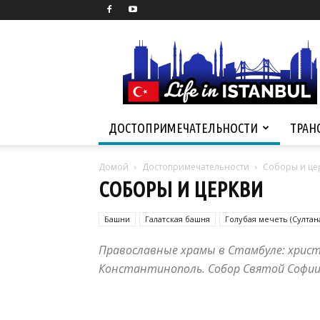
Life
in
Istanbul
ДОСТОПРИМЕЧАТЕЛЬНОСТИ
ТРАН
Домой
Достопримечательности
Соборы и це
СОБОРЫ И ЦЕРКВИ
Башни
Галатская башня
Голубая мечеть (Султан
Мечеть Ортакей
Православные храмы в Стамбуле: христ
Константинополь. Собор Святой Софии,