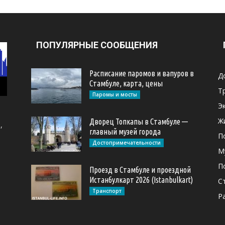
ПОПУЛЯРНЫЕ СООБЩЕНИЯ
Расписание паромов и вапуров в
Д
Стамбуле, карта, цены
Т
Паромы и мосты
Э
Ж
Дворец Топкапы в Стамбуле —
,
главный музей города
П
Достопримечательности
М
П
Проезд в Стамбуле и проездной
Истанбулкарт 2026 (Istanbulkart)
С
Транспорт
Р