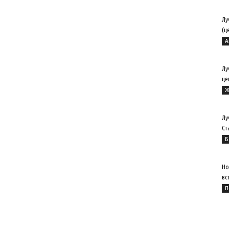
Лу
(ц
А
Лу
це
Ж
Лу
Ст
Б
Но
вс
П