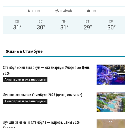
100%
3.4kmh
0%
СБ
ВС
ПН
ВТ
СР
31
°
30
°
31
°
29
°
30
°
Жизнь в Стамбуле
Стамбульский аквариум — океанариум Флория 🐋 Цены
2026
Аквапарки и океанариумы
Лучшие аквапарки Стамбула 2026 (цены, описание)
Аквапарки и океанариумы
Лучшие хамамы в Стамбуле — адреса, цены 2026,