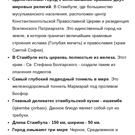
мировых религий
. В Стамбуле, где большинство
мусульманского населения, расположен центр
Константинопольской Православной Церкви и резиденция
Вселенского Патриархата. Это единственный город на
земле, в котором граничат величайшие храмовые
строения ислама (Голубая мечеть) и православия (храм
Святой Софии).
В Стамбуле есть церковь полностью из железа.
Этот
храм - Св. Стефана Болгарского - создали таким из
опасения поджогов.
Самый глубокий подводный тоннель в мире
. Это
железнодорожный тоннель Мармарай под проливом
Босфор.
Главный деликатес стамбульской кухни - ишкембе
(işkembe çorbası). Данное блюдо являет собой суп из
требухи.
Длина Стамбула - 150 км, ширина - 50 км.
Город омывают три моря
: Черное, Средиземное и