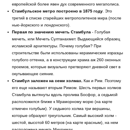
европейской более явен дух современного мегаполиса.
Стамбульское метро построено в 1875 году
. Это
третий в списке старейших метрополитенов мира (после
нью-йоркского и лондонского).
Первая по значению мечеть Стамбула
- Голубая
мечеть, или Мечеть Султанахмет. Выдающийся образец
исламской архитектуры. Почему голубая? При
строительстве были использованы керамические изразцы
голубого оттенка, а в конструкции храма аж 260 оконных
проемов, которые визуально претворяют дневной свет в
окутывающее сияние.
Стамбул заложен на семи холмах.
Как и Рим. Поэтому
его еще называют вторым Римом. Шесть первых холмов
Стамбула вытянуты вдоль пролива Босфор, а седьмой
расположился ближе к Мраморному морю (на карте
отмечен голубым). У седьмого холма три вершины,
которые образуют треугольник. Самый высокий холм -
шестой, высотой 60 метров (на карте красным), на нем
расположена мечеть Михримах.