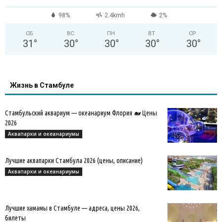
98%
2.4kmh
2%
СБ
ВС
ПН
ВТ
СР
31
°
30
°
30
°
30
°
30
°
Жизнь в Стамбуле
Стамбульский аквариум — океанариум Флория 🐋 Цены
2026
Аквапарки и океанариумы
Лучшие аквапарки Стамбула 2026 (цены, описание)
Аквапарки и океанариумы
Лучшие хамамы в Стамбуле — адреса, цены 2026,
билеты