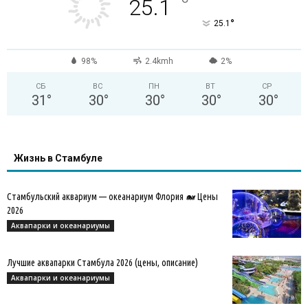
°
25.1
°
25.1
98%
2.4kmh
2%
СБ
ВС
ПН
ВТ
СР
31
°
30
°
30
°
30
°
30
°
Жизнь в Стамбуле
Стамбульский аквариум — океанариум Флория 🐋 Цены
2026
Аквапарки и океанариумы
Лучшие аквапарки Стамбула 2026 (цены, описание)
Аквапарки и океанариумы