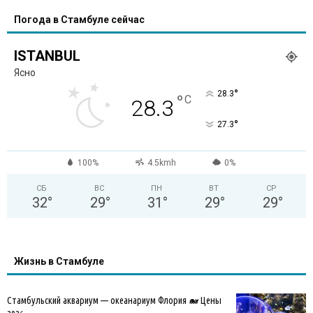
Погода в Стамбуле сейчас
ISTANBUL
Ясно
°
28.3
°
C
28.3
°
27.3
100%
4.5kmh
0%
СБ
ВС
ПН
ВТ
СР
32
°
29
°
31
°
29
°
29
°
Жизнь в Стамбуле
Стамбульский аквариум — океанариум Флория 🐋 Цены