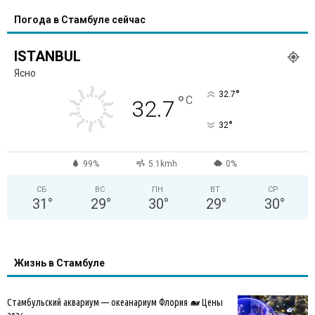
Погода в Стамбуле сейчас
ISTANBUL
Ясно
°
32.7
°
C
32.7
°
32
99%
5.1kmh
0%
СБ
ВС
ПН
ВТ
СР
31
°
29
°
30
°
29
°
30
°
Жизнь в Стамбуле
Стамбульский аквариум — океанариум Флория 🐋 Цены