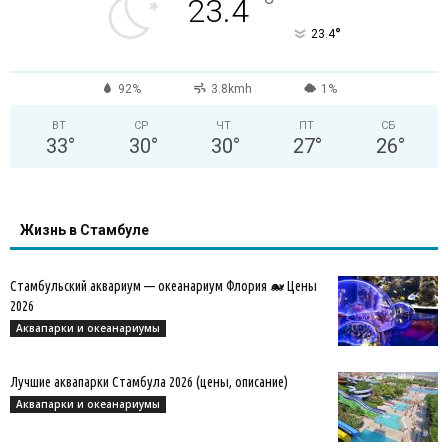
°
23.4
°
23.4
92%
3.8kmh
1%
ВТ
СР
ЧТ
ПТ
СБ
33
°
30
°
30
°
27
°
26
°
Жизнь в Стамбуле
Стамбульский аквариум — океанариум Флория 🐋 Цены
2026
Аквапарки и океанариумы
Лучшие аквапарки Стамбула 2026 (цены, описание)
Аквапарки и океанариумы