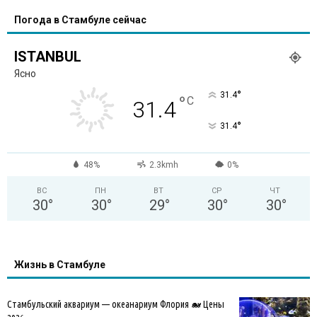
Погода в Стамбуле сейчас
ISTANBUL
Ясно
°
31.4
°
C
31.4
°
31.4
48%
2.3kmh
0%
ВС
ПН
ВТ
СР
ЧТ
30
°
30
°
29
°
30
°
30
°
Жизнь в Стамбуле
Стамбульский аквариум — океанариум Флория 🐋 Цены