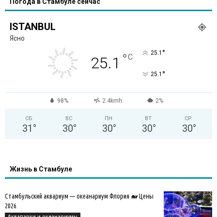
Погода в Стамбуле сейчас
ISTANBUL
Ясно
°
25.1
°
C
25.1
°
25.1
98%
2.4kmh
2%
СБ
ВС
ПН
ВТ
СР
31
°
30
°
30
°
30
°
30
°
Жизнь в Стамбуле
Стамбульский аквариум — океанариум Флория 🐋 Цены
2026
Аквапарки и океанариумы