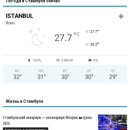
Погода в Стамбуле сейчас
ISTANBUL
Ясно
°
27.7
°
C
27.7
°
26.2
100%
3.8kmh
0%
ВС
ПН
ВТ
СР
ЧТ
32
°
31
°
30
°
30
°
29
°
Жизнь в Стамбуле
Стамбульский аквариум — океанариум Флория 🐋 Цены
2026
Аквапарки и океанариумы