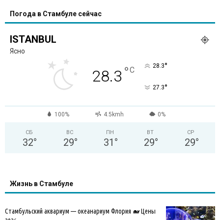
Погода в Стамбуле сейчас
ISTANBUL
Ясно
°
28.3
°
C
28.3
°
27.3
100%
4.5kmh
0%
СБ
ВС
ПН
ВТ
СР
32
°
29
°
31
°
29
°
29
°
Жизнь в Стамбуле
Стамбульский аквариум — океанариум Флория 🐋 Цены