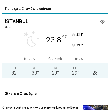
Погода в Стамбуле сейчас
ISTANBUL
Ясно
°
23.8
°
C
23.8
°
23.4
100%
3.2kmh
0%
ПТ
СБ
ВС
ПН
ВТ
32
°
30
°
29
°
29
°
28
°
Жизнь в Стамбуле
Стамбульский аквариум — океанариум Флория 🐋 Цены