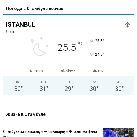
Погода в Стамбуле сейчас
ISTANBUL
Ясно
°
25.5
°
C
25.5
°
24.5
100%
2kmh
0%
ВС
ПН
ВТ
СР
ЧТ
30
°
31
°
29
°
30
°
30
°
Жизнь в Стамбуле
Стамбульский аквариум — океанариум Флория 🐋 Цены