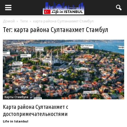
Домой
Теги
карта района Султанахмет Стамбул
Тег: карта района Султанахмет Стамбул
Карты Стамбула
Карта района Султанахмет с
достопримечательностями
Life in Istanbul