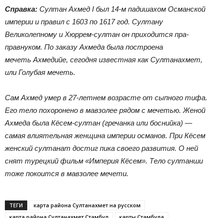
Справка:
Султан Ахмед I был 14-м падишахом Османской
империи и правил с 1603 по 1617 год. Султану
Великолепному и Хюррем-султан он приходится пра-
правнуком. По заказу Ахмеда была построена
мечеть Ахмедийе, сегодня известная как
Султанахмет,
или Голубая мечеть.
Сам Ахмед умер в 27-летнем возрасте от сыпного тифа.
Его тело похоронено в мавзолее рядом с мечетью. Женой
Ахмеда была Кёсем-султан (гречанка или боснийка) —
самая влиятельная женщина империи османов. При Кёсем
женский султанат достиг пика своего развития. О ней
снят турецкий фильм «Империя Кёсем». Тело султанши
тоже покоится в мавзолее мечети.
ТЕГИ
карта района Султанахмет на русском
карта района Султанахмет Стамбул
карты Стамбула