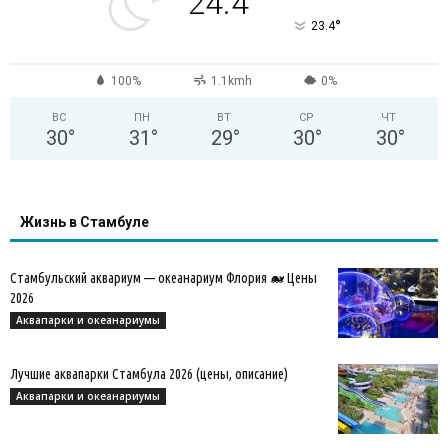
24.4
°
23.4
100%
1.1kmh
0%
ВС
ПН
ВТ
СР
ЧТ
30
°
31
°
29
°
30
°
30
°
Жизнь в Стамбуле
Стамбульский аквариум — океанариум Флория 🐋 Цены
2026
Аквапарки и океанариумы
Лучшие аквапарки Стамбула 2026 (цены, описание)
Аквапарки и океанариумы