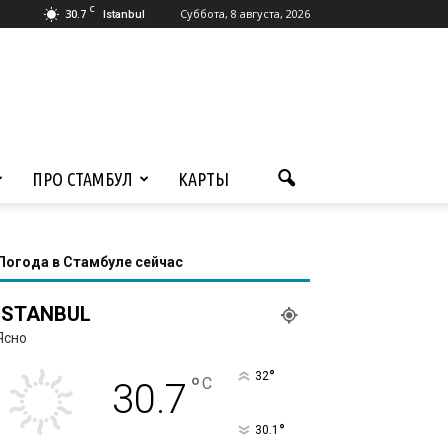
C
30.7
Суббота, 8 августа, 2026
Istanbul
ПРО СТАМБУЛ
КАРТЫ
Погода в Стамбуле сейчас
ISTANBUL
Ясно
°
32
°
C
30.7
°
30.1