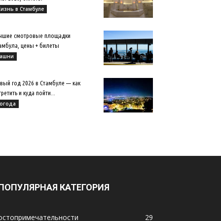
изнь в Стамбуле
чшие смотровые площадки
амбула, цены + билеты
ашни
вый год 2026 в Стамбуле — как
третить и куда пойти...
огода
ПОПУЛЯРНАЯ КАТЕГОРИЯ
остопримечательности
29