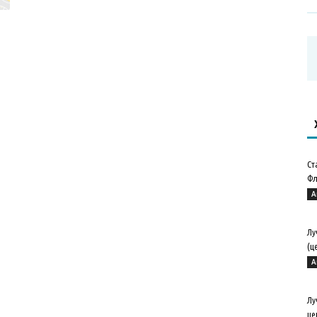
Ст
Фл
А
Лу
(ц
А
Лу
це