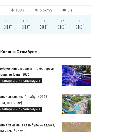
100%
6.6kmh
0%
ВС
ПН
ВТ
СР
ЧТ
30
°
30
°
30
°
30
°
30
°
Жизнь в Стамбуле
амбульский аквариум — океанариум
ория 🐋 Цены 2026
квапарки и океанариумы
чшие аквапарки Стамбула 2026
ены, описание)
квапарки и океанариумы
чшие хамамы в Стамбуле — адреса,
ны 2026, билеты