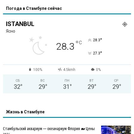
Погода в Стамбуле сейчас
ISTANBUL
Ясно
°
28.3
°
C
28.3
°
27.3
100%
4.5kmh
0%
СБ
ВС
ПН
ВТ
СР
32
°
29
°
31
°
29
°
29
°
Жизнь в Стамбуле
Стамбульский аквариум — океанариум Флория 🐋 Цены