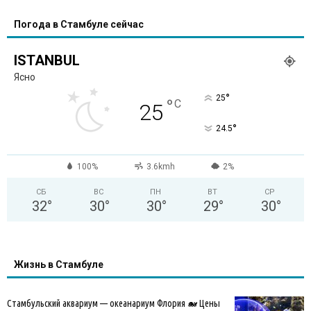
Погода в Стамбуле сейчас
ISTANBUL
Ясно
°
25
°
C
25
°
24.5
100%
3.6kmh
2%
СБ
ВС
ПН
ВТ
СР
32
°
30
°
30
°
29
°
30
°
Жизнь в Стамбуле
Стамбульский аквариум — океанариум Флория 🐋 Цены