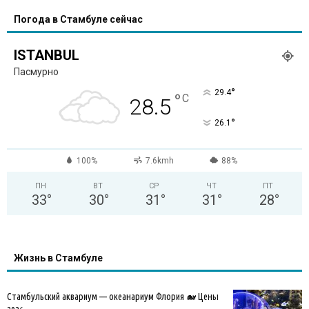
Погода в Стамбуле сейчас
ISTANBUL
Пасмурно
°
29.4
°
C
28.5
°
26.1
100%
7.6kmh
88%
ПН
ВТ
СР
ЧТ
ПТ
33
°
30
°
31
°
31
°
28
°
Жизнь в Стамбуле
Стамбульский аквариум — океанариум Флория 🐋 Цены