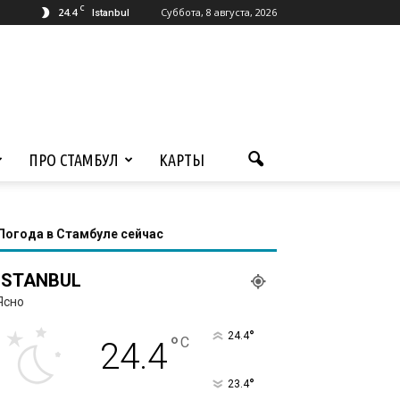
C
24.4
Суббота, 8 августа, 2026
Istanbul
ПРО СТАМБУЛ
КАРТЫ
Погода в Стамбуле сейчас
ISTANBUL
Ясно
°
24.4
°
C
24.4
°
23.4