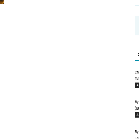
Ст
Фл
А
Лу
(ц
А
Лу
це