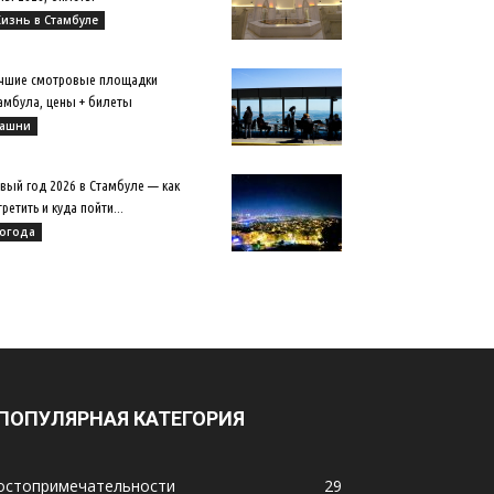
изнь в Стамбуле
чшие смотровые площадки
амбула, цены + билеты
ашни
вый год 2026 в Стамбуле — как
третить и куда пойти...
огода
ПОПУЛЯРНАЯ КАТЕГОРИЯ
остопримечательности
29