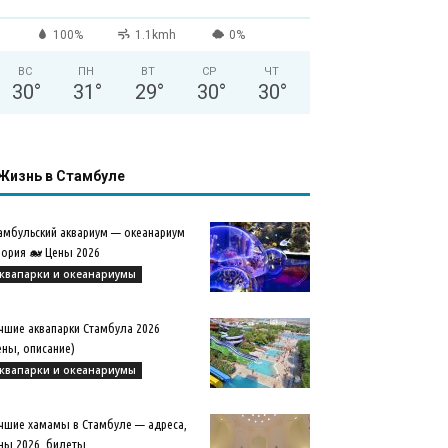
100%
1.1kmh
0%
ВС
ПН
ВТ
СР
ЧТ
30
°
31
°
29
°
30
°
30
°
Жизнь в Стамбуле
амбульский аквариум — океанариум
ория 🐋 Цены 2026
квапарки и океанариумы
чшие аквапарки Стамбула 2026
ены, описание)
квапарки и океанариумы
чшие хамамы в Стамбуле — адреса,
ны 2026, билеты