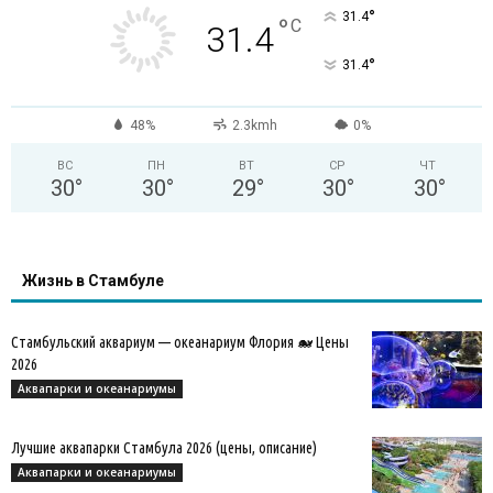
°
31.4
°
C
31.4
°
31.4
48%
2.3kmh
0%
ВС
ПН
ВТ
СР
ЧТ
30
°
30
°
29
°
30
°
30
°
Жизнь в Стамбуле
Стамбульский аквариум — океанариум Флория 🐋 Цены
2026
Аквапарки и океанариумы
Лучшие аквапарки Стамбула 2026 (цены, описание)
Аквапарки и океанариумы