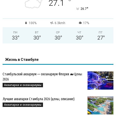
°
27.1
°
26.7
100%
6.3kmh
17%
ПН
ВТ
СР
ЧТ
ПТ
33
°
30
°
30
°
30
°
27
°
Жизнь в Стамбуле
Стамбульский аквариум — океанариум Флория 🐋 Цены
2026
Аквапарки и океанариумы
Лучшие аквапарки Стамбула 2026 (цены, описание)
Аквапарки и океанариумы