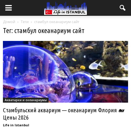
Домой
Теги
стамбул океанариум сайт
Тег: стамбул океанариум сайт
Аквапарки и океанариумы
Стамбульский аквариум — океанариум Флория 🐋
Цены 2026
Life in Istanbul