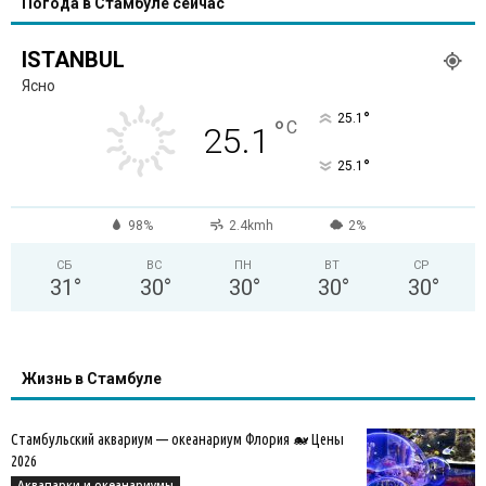
Погода в Стамбуле сейчас
ISTANBUL
Ясно
°
25.1
°
C
25.1
°
25.1
98%
2.4kmh
2%
СБ
ВС
ПН
ВТ
СР
31
°
30
°
30
°
30
°
30
°
Жизнь в Стамбуле
Стамбульский аквариум — океанариум Флория 🐋 Цены
2026
Аквапарки и океанариумы