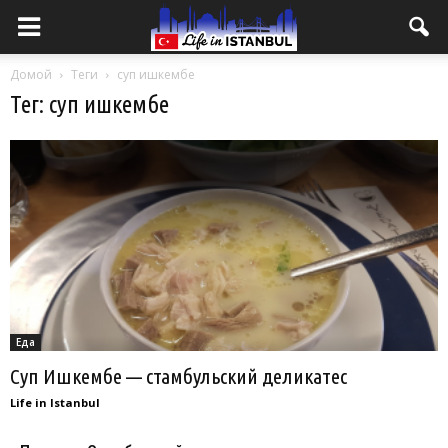
Домой
Теги
суп ишкембе
Тег: суп ишкембе
Еда
Суп Ишкембе — стамбульский деликатес
Life in Istanbul