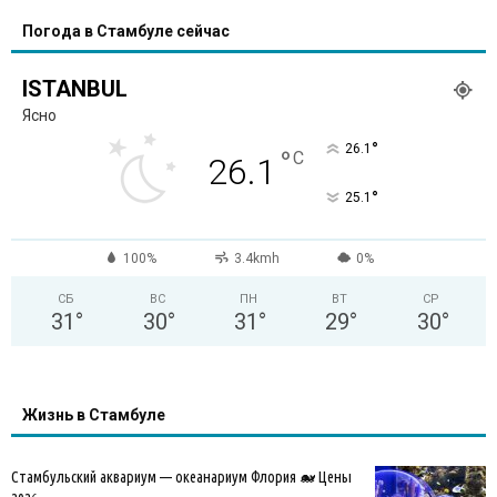
Погода в Стамбуле сейчас
ISTANBUL
Ясно
°
26.1
°
C
26.1
°
25.1
100%
3.4kmh
0%
СБ
ВС
ПН
ВТ
СР
31
°
30
°
31
°
29
°
30
°
Жизнь в Стамбуле
Стамбульский аквариум — океанариум Флория 🐋 Цены