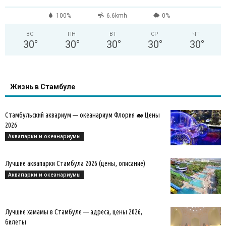
100%
6.6kmh
0%
ВС
ПН
ВТ
СР
ЧТ
30
°
30
°
30
°
30
°
30
°
Жизнь в Стамбуле
Стамбульский аквариум — океанариум Флория 🐋 Цены
2026
Аквапарки и океанариумы
Лучшие аквапарки Стамбула 2026 (цены, описание)
Аквапарки и океанариумы
Лучшие хамамы в Стамбуле — адреса, цены 2026,
билеты