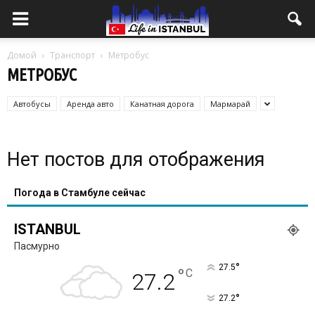
Домой
Транспорт
Метробус
МЕТРОБУС
Автобусы
Аренда авто
Канатная дорога
Мармарай
Нет постов для отображения
Погода в Стамбуле сейчас
ISTANBUL
Пасмурно
°
27.5
°
C
27.2
°
27.2