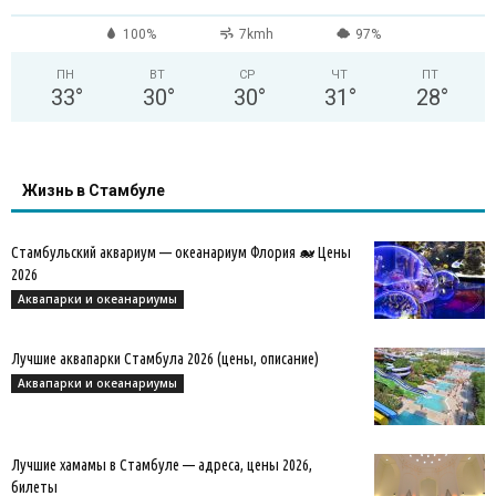
100%
7kmh
97%
ПН
ВТ
СР
ЧТ
ПТ
33
°
30
°
30
°
31
°
28
°
Жизнь в Стамбуле
Стамбульский аквариум — океанариум Флория 🐋 Цены
2026
Аквапарки и океанариумы
Лучшие аквапарки Стамбула 2026 (цены, описание)
Аквапарки и океанариумы
Лучшие хамамы в Стамбуле — адреса, цены 2026,
билеты