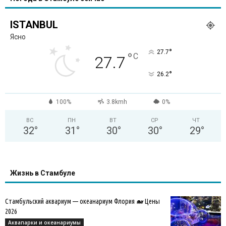
ISTANBUL
Ясно
°
27.7
°
C
27.7
°
26.2
100%
3.8kmh
0%
ВС
ПН
ВТ
СР
ЧТ
32
°
31
°
30
°
30
°
29
°
Жизнь в Стамбуле
Стамбульский аквариум — океанариум Флория 🐋 Цены
2026
Аквапарки и океанариумы