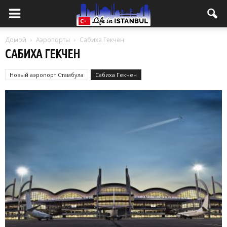
Домой
Аэропорты
Сабиха Гекчен
САБИХА ГЕКЧЕН
Новый аэропорт Стамбула
Сабиха Гекчен