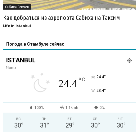
Сабиха Гекчен
Как добраться из аэропорта Сабиха на Таксим
Life in Istanbul
Погода в Стамбуле сейчас
ISTANBUL
Ясно
°
24.4
°
C
24.4
°
23.4
100%
1.1kmh
0%
ВС
ПН
ВТ
СР
ЧТ
30
°
31
°
29
°
30
°
30
°