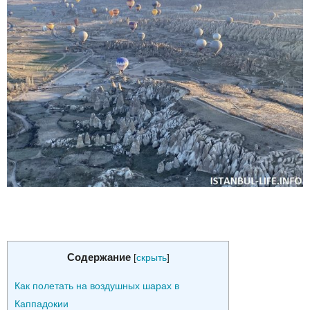
Содержание
[
скрыть
]
Как полетать на воздушных шарах в
Каппадокии