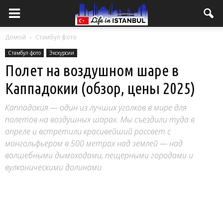
Домой
Стамбул фото
Стамбул фото
Экскурсии
Полет на воздушном шаре в
Каппадокии (обзор, цены 2025)
Каппадокия — один из лучших уголков в мире для
полетов на воздушных шарах. Мы съездили туда в
апреле и встретили красивейший рассвет с
монгольфьером в 500 метрах над землей — над
волшебными дымоходами, пещерными городами и
вулканическими долинами.