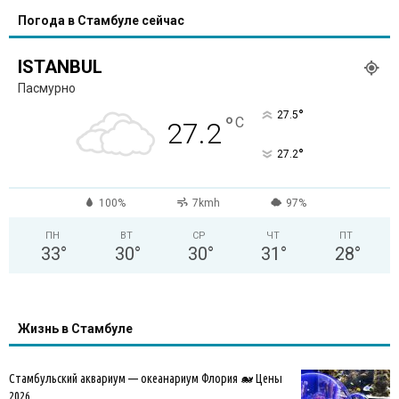
Погода в Стамбуле сейчас
ISTANBUL
Пасмурно
°
27.5
°
C
27.2
°
27.2
100%
7kmh
97%
ПН
ВТ
СР
ЧТ
ПТ
33
°
30
°
30
°
31
°
28
°
Жизнь в Стамбуле
Стамбульский аквариум — океанариум Флория 🐋 Цены
2026