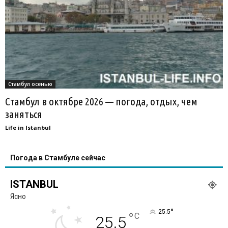
Стамбул осенью
Стамбул в октябре 2026 — погода, отдых, чем
заняться
Life in Istanbul
Погода в Стамбуле сейчас
ISTANBUL
Ясно
°
25.5
°
C
25.5