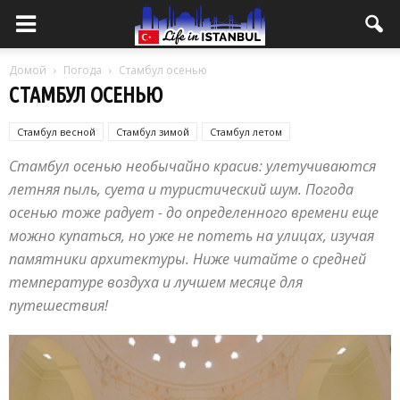
Домой
Погода
Стамбул осенью
СТАМБУЛ ОСЕНЬЮ
Стамбул весной
Стамбул зимой
Стамбул летом
Стамбул осенью
Стамбул осенью необычайно красив: улетучиваются
летняя пыль, суета и туристический шум. Погода
осенью тоже радует - до определенного времени еще
можно купаться, но уже не потеть на улицах, изучая
памятники архитектуры. Ниже читайте о средней
температуре воздуха и лучшем месяце для
путешествия!