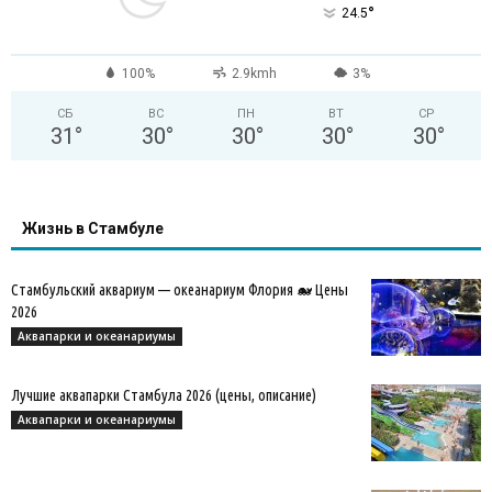
°
24.5
100%
2.9kmh
3%
СБ
ВС
ПН
ВТ
СР
31
°
30
°
30
°
30
°
30
°
Жизнь в Стамбуле
Стамбульский аквариум — океанариум Флория 🐋 Цены
2026
Аквапарки и океанариумы
Лучшие аквапарки Стамбула 2026 (цены, описание)
Аквапарки и океанариумы