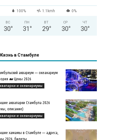
100%
1.1kmh
0%
ВС
ПН
ВТ
СР
ЧТ
30
°
31
°
29
°
30
°
30
°
Жизнь в Стамбуле
амбульский аквариум — океанариум
ория 🐋 Цены 2026
квапарки и океанариумы
чшие аквапарки Стамбула 2026
ены, описание)
квапарки и океанариумы
чшие хамамы в Стамбуле — адреса,
ны 2026, билеты