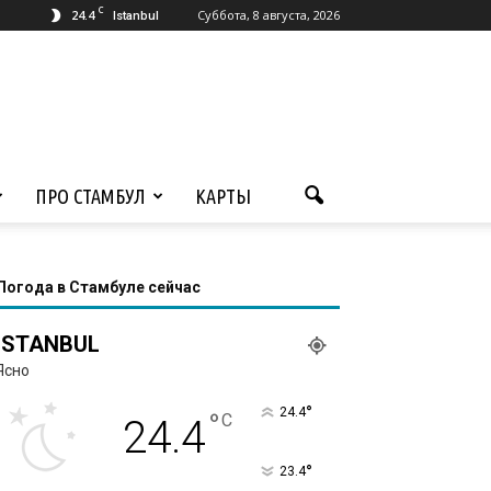
C
24.4
Суббота, 8 августа, 2026
Istanbul
ПРО СТАМБУЛ
КАРТЫ
Погода в Стамбуле сейчас
ISTANBUL
Ясно
°
24.4
°
C
24.4
°
23.4