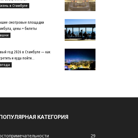
изнь в Стамбуле
чшие смотровые площадки
амбула, цены + билеты
ашни
вый год 2026 в Стамбуле — как
третить и куда пойти...
огода
ПОПУЛЯРНАЯ КАТЕГОРИЯ
остопримечательности
29