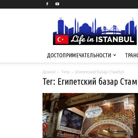
Life
in
Istanbul
ДОСТОПРИМЕЧАТЕЛЬНОСТИ
ТРАН
Домой
Теги
Египетский базар Стамбул
Тег: Египетский базар Ста