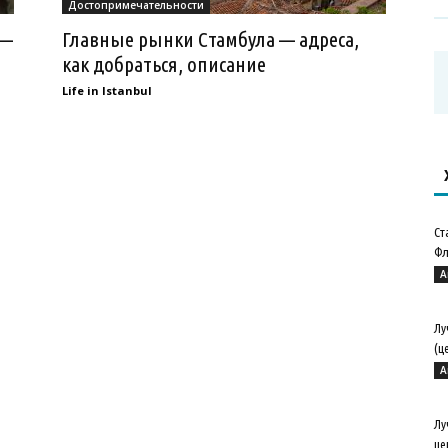
Достопримечательности
 —
Главные рынки Стамбула — адреса,
как добраться, описание
Life in Istanbul
Ст
Фл
А
Лу
(ц
А
Лу
це