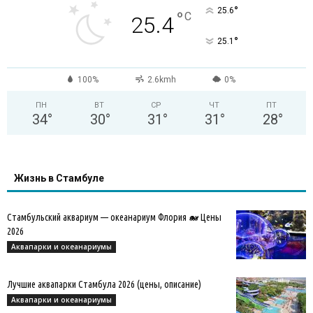
°
25.6
°
C
25.4
°
25.1
100%
2.6kmh
0%
ПН
ВТ
СР
ЧТ
ПТ
34
°
30
°
31
°
31
°
28
°
Жизнь в Стамбуле
Стамбульский аквариум — океанариум Флория 🐋 Цены
2026
Аквапарки и океанариумы
Лучшие аквапарки Стамбула 2026 (цены, описание)
Аквапарки и океанариумы