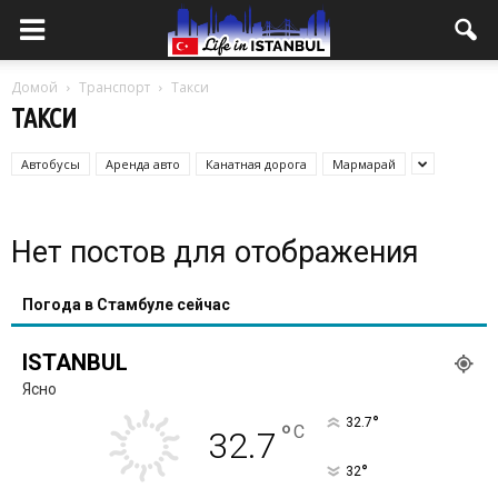
Домой
Транспорт
Такси
ТАКСИ
Автобусы
Аренда авто
Канатная дорога
Мармарай
Нет постов для отображения
Погода в Стамбуле сейчас
ISTANBUL
Ясно
°
32.7
°
C
32.7
°
32