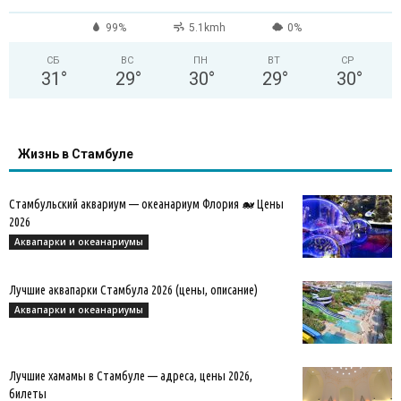
99%
5.1kmh
0%
СБ
ВС
ПН
ВТ
СР
31
°
29
°
30
°
29
°
30
°
Жизнь в Стамбуле
Стамбульский аквариум — океанариум Флория 🐋 Цены
2026
Аквапарки и океанариумы
Лучшие аквапарки Стамбула 2026 (цены, описание)
Аквапарки и океанариумы
Лучшие хамамы в Стамбуле — адреса, цены 2026,
билеты