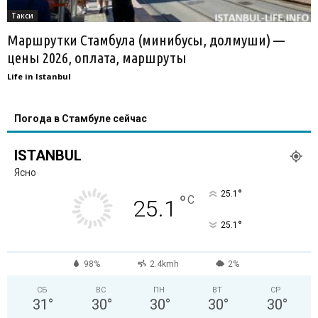
Такси
Маршрутки Стамбула (минибусы, долмуши) —
цены 2026, оплата, маршруты
Life in Istanbul
Погода в Стамбуле сейчас
ISTANBUL
Ясно
°
25.1
°
C
25.1
°
25.1
98%
2.4kmh
2%
СБ
ВС
ПН
ВТ
СР
31
°
30
°
30
°
30
°
30
°