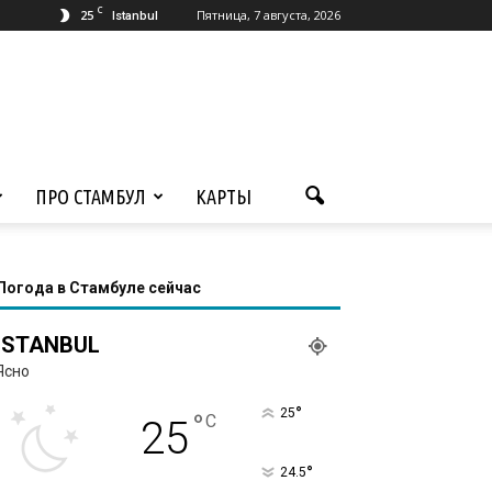
C
25
Пятница, 7 августа, 2026
Istanbul
ПРО СТАМБУЛ
КАРТЫ
Погода в Стамбуле сейчас
ISTANBUL
Ясно
°
25
°
C
25
°
24.5