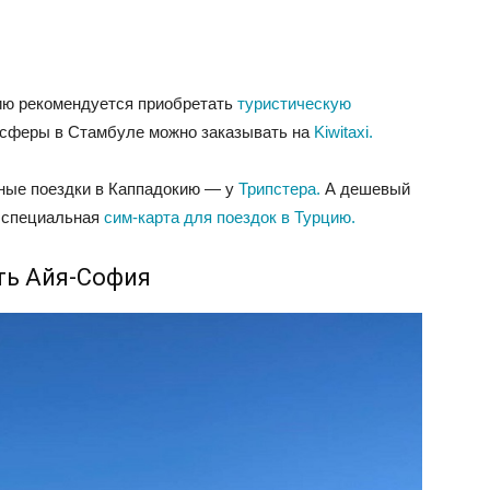
цию рекомендуется приобретать
туристическую
нсферы в Стамбуле можно заказывать
на
Kiwitaxi.
вные поездки в Каппадокию — у
Трипстера.
А д
ешевый
 специальная
сим-карта для поездок в Турцию.
ть Айя-София