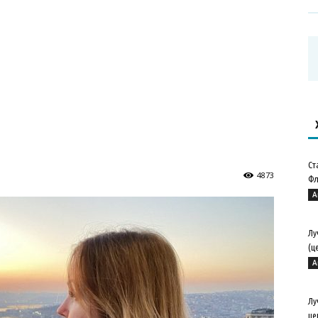
Ст
4873
Фл
А
Лу
(ц
А
Лу
це