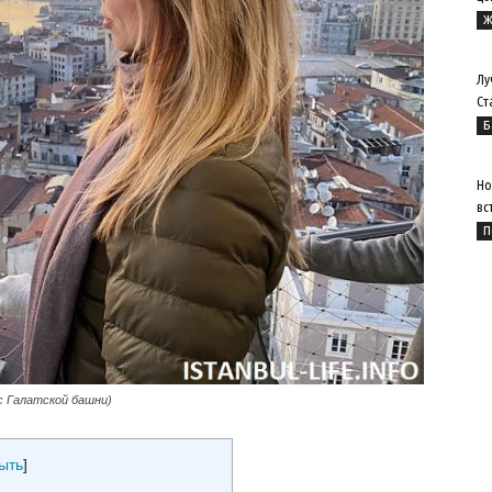
Ж
Лу
Ст
Б
Но
вс
П
с Галатской башни)
ыть
]