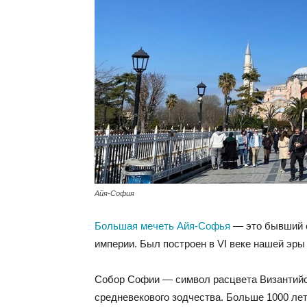
Айя-София
Большая мечеть Айя-Софья
— это бывший с
империи. Был построен в VI веке нашей эры
Собор Софии — символ расцвета Византийс
средневекового зодчества. Больше 1000 ле