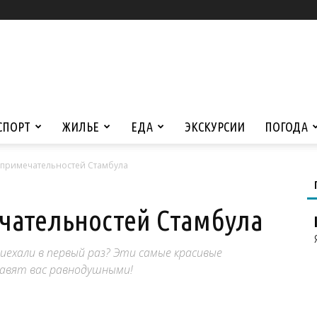
СПОРТ
ЖИЛЬЕ
ЕДА
ЭКСКУРСИИ
ПОГОДА
опримечательностей Стамбула
чательностей Стамбула
иехали в первый раз? Эти самые красивые
авят вас равнодушными!