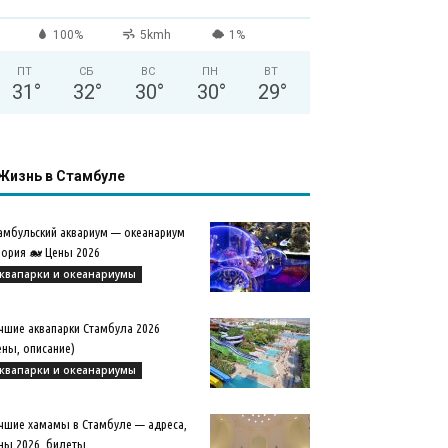
100%
5kmh
1%
ПТ
СБ
ВС
ПН
ВТ
31
°
32
°
30
°
30
°
29
°
Жизнь в Стамбуле
амбульский аквариум — океанариум
ория 🐋 Цены 2026
квапарки и океанариумы
чшие аквапарки Стамбула 2026
ены, описание)
квапарки и океанариумы
чшие хамамы в Стамбуле — адреса,
ны 2026, билеты