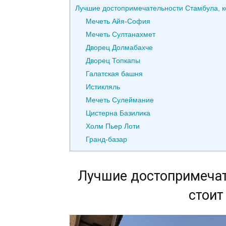
Лучшие достопримечательности Стамбула, к
Мечеть Айя-София
Мечеть Султанахмет
Дворец Долмабахче
Дворец Топкапы
Галатская башня
Истикляль
Мечеть Сулеймание
Цистерна Базилика
Холм Пьер Лоти
Гранд-базар
Лучшие достопримечат
стоит