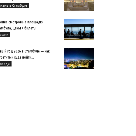
изнь в Стамбуле
чшие смотровые площадки
амбула, цены + билеты
ашни
вый год 2026 в Стамбуле — как
третить и куда пойти...
огода