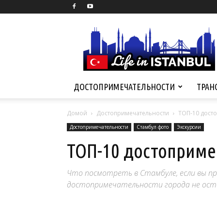
Life
in
Istanbul
ДОСТОПРИМЕЧАТЕЛЬНОСТИ
ТРАН
Домой
Достопримечательности
ТОП-10 дост
Достопримечательности
Стамбул фото
Экскурсии
ТОП-10 достоприме
Что посмотреть в Стамбуле, если вы пр
достопримечательности города не ост