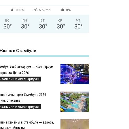
100%
6.6kmh
0%
ВС
ПН
ВТ
СР
ЧТ
30
°
30
°
30
°
30
°
30
°
Жизнь в Стамбуле
амбульский аквариум — океанариум
ория 🐋 Цены 2026
квапарки и океанариумы
чшие аквапарки Стамбула 2026
ены, описание)
квапарки и океанариумы
чшие хамамы в Стамбуле — адреса,
ны 2026, билеты