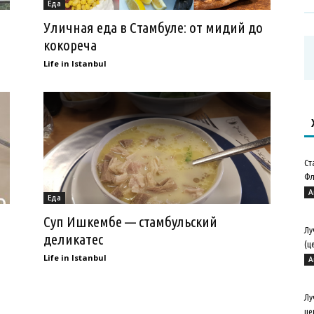
Еда
Уличная еда в Стамбуле: от мидий до
кокореча
Life in Istanbul
Ст
Фл
А
Еда
Суп Ишкембе — стамбульский
Лу
деликатес
(ц
Life in Istanbul
А
Лу
це