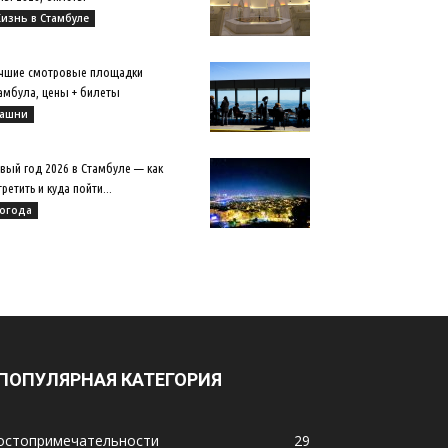
изнь в Стамбуле
чшие смотровые площадки
амбула, цены + билеты
ашни
вый год 2026 в Стамбуле — как
третить и куда пойти...
огода
ПОПУЛЯРНАЯ КАТЕГОРИЯ
остопримечательности
29