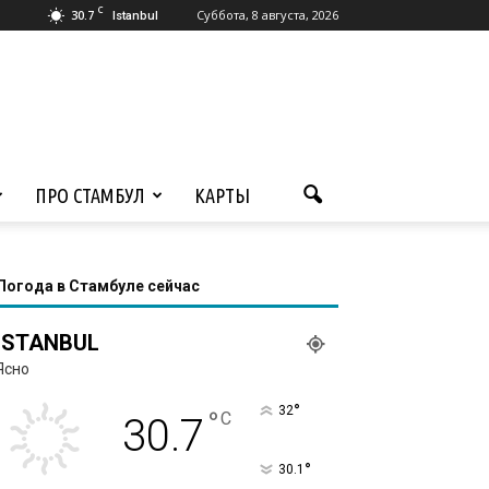
C
30.7
Суббота, 8 августа, 2026
Istanbul
ПРО СТАМБУЛ
КАРТЫ
Погода в Стамбуле сейчас
ISTANBUL
Ясно
°
32
°
C
30.7
°
30.1